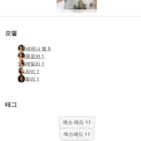
도교 유방 마사지
모델
세레나 엘 5
클로버 1
에밀리 1
파비 1
릴라 1
태그
섹스 에드 11
섹스에드 11