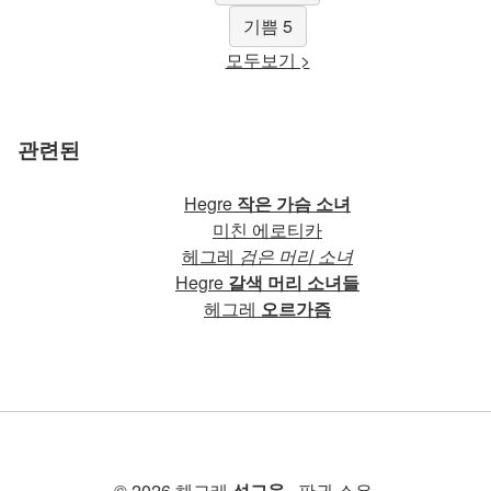
기쁨 5
모두보기 >
관련된
Hegre
작은 가슴 소녀
미친 에로티카
헤그레
검은 머리 소녀
Hegre
갈색 머리 소녀들
헤그레
오르가즘
© 2026 헤그레
성교육
. 판권 소유.