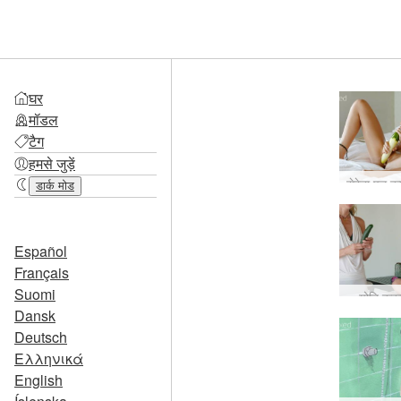
घर
मॉडल
टैग
हमसे जुड़ें
डार्क मोड
Español
Français
Suomi
योनि कक
Dansk
Deutsch
Ελληνικά
English