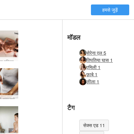
हमसे जुड़ें
मॉडल
सेरेना एल 5
तिपतिया घास 1
क्स परिचय
एमिली 1
फ़ाबे 1
लीला 1
 प्यार करें
टैग
सेक्स एड 11