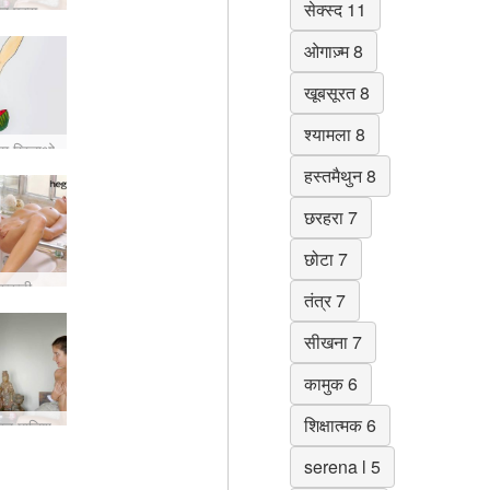
सेक्स्द 11
क्रिस्टल स्टोन एक्सर्साइज़
ओगाज़्म 8
खूबसूरत 8
श्यामला 8
्छा खिलाओ
हस्तमैथुन 8
छरहरा 7
छोटा 7
शेविंग डचिंग ककड़ी सफाई
तंत्र 7
सीखना 7
कामुक 6
शिक्षात्मक 6
तन मालिश
serena l 5