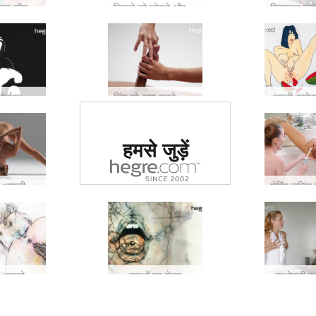
महिलाएं और स्व-प्रेम के लाभ
डिल्डो को छोड़ने और अपने स्थानीय किसान का समर्थन करने के 10 कारण
कॉम्बिनेशन ओर्गास्म - उसकी दुनिया को हिला देने के 5 टिप्स।
लिंग को खुश करने की कला
अपनी कामेच
दुनिया में #1 कामुक
हमसे जुड़ें
साइट का दर्जा दिया
गया
7 तरीके योग आपकी सेक्स लाइफ को बढ़ाता है
10 टिप्स जो आपको एक लेस्बियन से जानने की जरूरत है
दवाओं पर सेक्स
ताओवादी स्