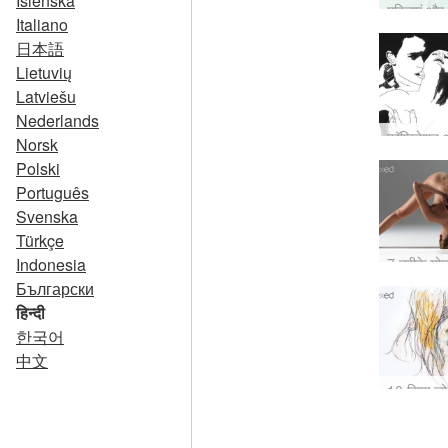
Íslenska
Italiano
日本語
Lietuvių
Latviešu
Nederlands
Norsk
Polski
Português
Svenska
Türkçe
Indonesia
Български
हिन्दी
한국어
中文